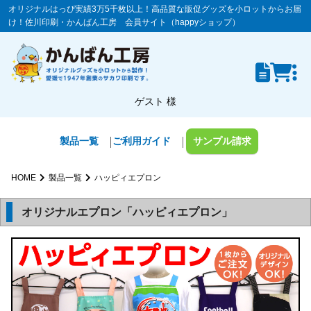
オリジナルはっぴ実績3万5千枚以上！高品質な販促グッズを小ロットからお届
け！佐川印刷・かんばん工房 会員サイト（happyショップ）
ゲスト 様
製品一覧
ご利用ガイド
サンプル請求
HOME
製品一覧
ハッピィエプロン
オリジナルエプロン「ハッピィエプロン」