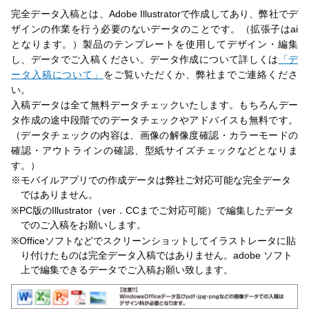
完全データ入稿とは、Adobe Illustratorで作成してあり、弊社でデ
ザインの作業を行う必要のないデータのことです。（拡張子はai
となります。）製品のテンプレートを使用してデザイン・編集
し、データでご入稿ください。データ作成について詳しくは
「デ
ータ入稿について」
をご覧いただくか、弊社までご連絡くださ
い。
入稿データは全て無料データチェックいたします。もちろんデー
タ作成の途中段階でのデータチェックやアドバイスも無料です。
（データチェックの内容は、画像の解像度確認・カラーモードの
確認・アウトラインの確認、型紙サイズチェックなどとなりま
す。）
※モバイルアプリでの作成データは弊社ご対応可能な完全データ
ではありません。
※PC版のIllustrator（ver．CCまでご対応可能）で編集したデータ
でのご入稿をお願いします。
※Officeソフトなどでスクリーンショットしてイラストレータに貼
り付けたものは完全データ入稿ではありません。adobe ソフト
上で編集できるデータでご入稿お願い致します。