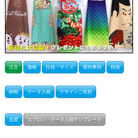
注文
価格
仕様・サイズ
製作事例
特徴
納期
データ入稿
デザインご依頼
品質
エプロン・データ入稿テンプレート