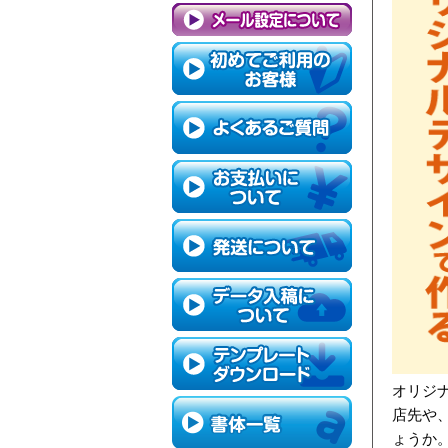
オリジ
店先や
ょうか