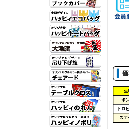
価
生
ポ
トロ
スエ