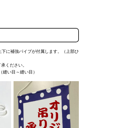
上下に補強パイプが付属します。（上部ひ
了承ください。
m（縫い目～縫い目）