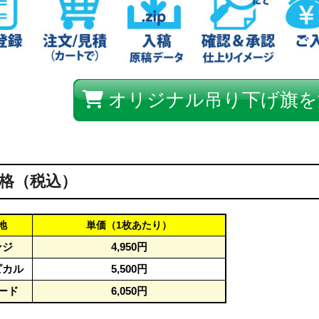
オリジナル吊り下げ旗を
格（税込）
地
単価（1枚あたり）
ンジ
4,950円
ピカル
5,500円
ード
6,050円