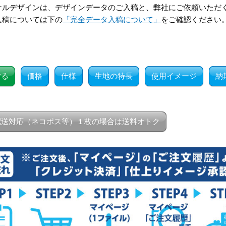
ナルデザインは、デザインデータのご入稿と、弊社にご依頼いただ
入稿については下の
「完全データ入稿について」
をご確認ください
する
価格
仕様
生地の特長
使用イメージ
納
配送対応（ネコポス等）１枚の場合は送料オトク