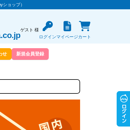
yショップ）
ゲスト 様
co.jp
ログイン
マイページ
カート
わせ
新規会員登録