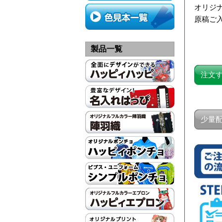
オリジ
原稿ご
製品一覧
注文
少量