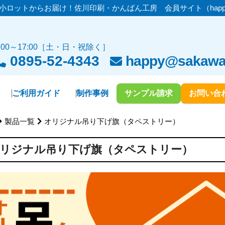
小ロットからお届け！佐川印刷・かんばん工房 会員サイト（happ
9:00～17:00［土・日・祝除く］
0895-52-4343
happy@sakawa.
ご利用ガイド
制作事例
サンプル請求
お問い合
製品一覧
オリジナル吊り下げ旗（タペストリー）
リジナル吊り下げ旗（タペストリー）