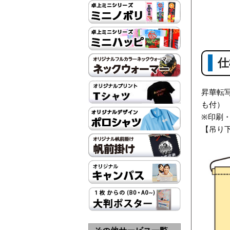
仕
昇華転
も付）
※印刷
【吊り下