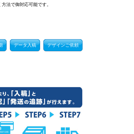
く方法で御対応可能です。
。
期
データ入稿
デザインご依頼