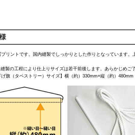
様
写プリントです。国内縫製でしっかりとした作りとなっています。
・縫製の工程により仕上りサイズは若干前後します。あらかじめご
げ旗（タペストリー）サイズ】横（約）330mm×縦（約）480m