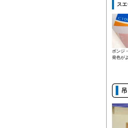
スエ
ポンジ
発色が
吊